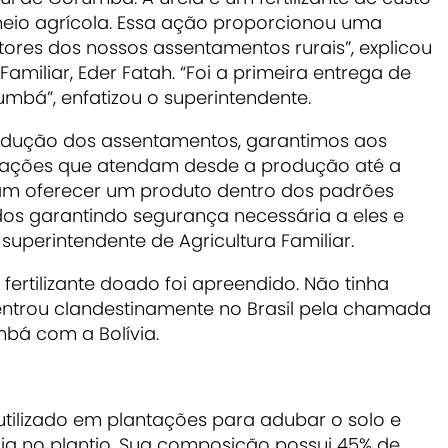
meio agrícola. Essa ação proporcionou uma
res dos nossos assentamentos rurais”, explicou
Familiar, Eder Fatah. “Foi a primeira entrega de
mbá”, enfatizou o superintendente.
rodução dos assentamentos, garantimos aos
s ações que atendam desde a produção até a
am oferecer um produto dentro dos padrões
dos garantindo segurança necessária a eles e
uperintendente de Agricultura Familiar.
fertilizante doado foi apreendido. Não tinha
ntrou clandestinamente no Brasil pela chamada
umbá com a Bolívia.
e utilizado em plantações para adubar o solo e
ia no plantio. Sua composição possui 45% de