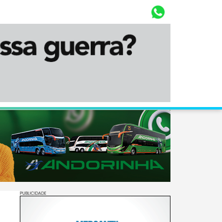
Whasta
Diário Corumbaense
PUBLICIDADE