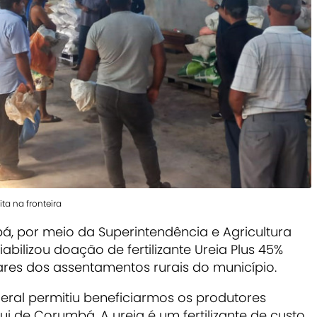
ta na fronteira
á, por meio da Superintendência e Agricultura
iabilizou doação de fertilizante Ureia Plus 45%
iares dos assentamentos rurais do município.
eral permitiu beneficiarmos os produtores
i de Corumbá. A ureia é um fertilizante de custo