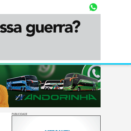
Whasta
Diário Corumbaense
PUBLICIDADE